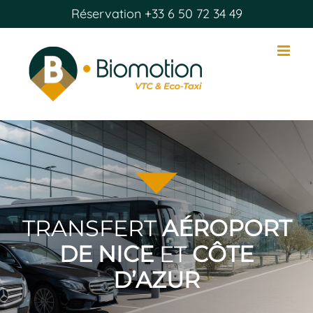
Passer
Réservation
+33 6 50 72 34 49
au
contenu
TRANSFERT
AÉROPORT
DE NICE
ET
CÔTE
D’AZUR