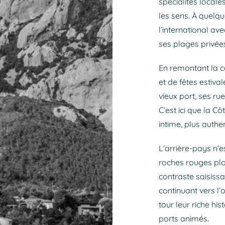
spécialités locale
les sens. À quelq
l’international av
ses plages privée
En remontant la c
et de fêtes estiva
vieux port, ses ru
C’est ici que la C
intime, plus authe
L’arrière-pays n’e
roches rouges plo
contraste saisiss
continuant vers l’
tour leur riche his
ports animés.