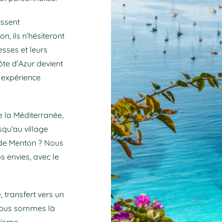
issent
n, ils n’hésiteront
esses et leurs
Côte d’Azur devient
e expérience
e la Méditerranée,
qu’au village
 de Menton ? Nous
s envies, avec le
, transfert vers un
 nous sommes là