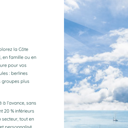
plorez la Côte
, en famille ou en
sure pour vos
es : berlines
s groupes plus
xé à l’avance, sans
t 20 % inférieurs
 secteur, tout en
et personnalisé.