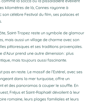
s comme la socca ou la pissaladière éveillent
ues kilomètres de là, Cannes rayonne à
ec son célèbre Festival du film, ses palaces et
s.
ôte, Saint-Tropez reste un symbole de glamour
les, mais aussi un village de charme avec son
elles pittoresques et ses traditions provençales.
ôte d’Azur prend une autre dimension : plus
ntique, mais toujours aussi fascinante.
st pas en reste. Le massif de l’Estérel, avec ses
ngeant dans la mer turquoise, offre un
ant et des panoramas à couper le souffle. En
ouest, Fréjus et Saint-Raphaël dévoilent à leur
toire romaine, leurs plages familiales et leurs