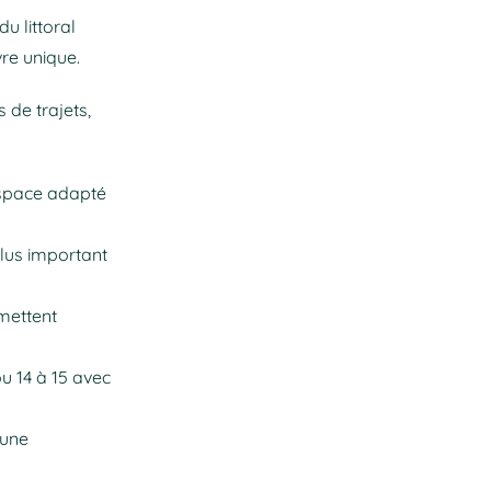
u littoral
vre unique.
 de trajets,
espace adapté
lus important
mettent
u 14 à 15 avec
 une