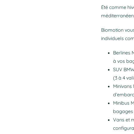
Été comme hiver
méditerranéen, 
Biomotion vous 
individuels com
Berlines 
à vos ba
SUV BMW 
(3 à 4 val
Minivans 
d’embarqu
Minibus M
bagages –
Vans et m
configur