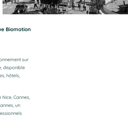
que Biomotion
ironnement sur
, disponible
s, hôtels,
e Nice, Cannes,
Cannes, un
fessionnels