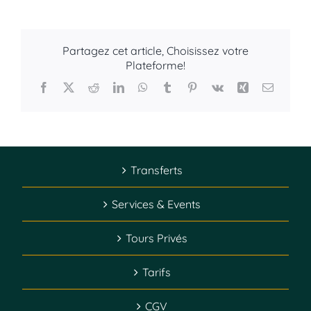
Partagez cet article, Choisissez votre
Plateforme!
Facebook
X
Reddit
LinkedIn
WhatsApp
Tumblr
Pinterest
Vk
Xing
Email
Transferts
Services & Events
Tours Privés
Tarifs
CGV