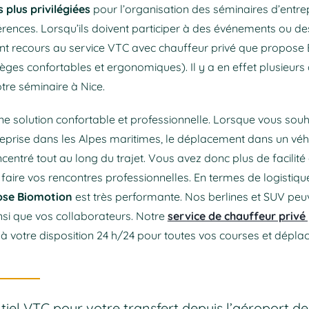
es plus privilégiées
pour l’organisation des séminaires d’entre
érences. Lorsqu’ils doivent participer à des événements ou de
nt recours au service VTC avec chauffeur privé que propose 
ièges confortables et ergonomiques). Il y a en effet plusieurs
re séminaire à Nice.
ne solution confortable et professionnelle. Lorsque vous souh
treprise dans les Alpes maritimes, le déplacement dans un v
centré tout au long du trajet. Vous avez donc plus de facilit
t faire vos rencontres professionnelles. En termes de logistiqu
ose Biomotion
est très performante. Nos berlines et SUV peu
nsi que vos collaborateurs. Notre
service de chauffeur privé
 à votre disposition 24 h/24 pour toutes vos courses et dépla
el VTC pour votre transfert depuis l’aéroport de