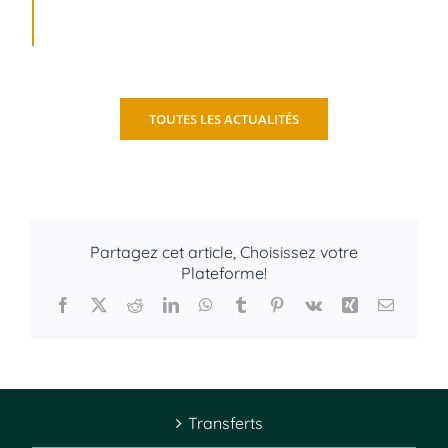
Infos pratiques et déplacements
Limousine Nice Cannes
TOUTES LES ACTUALITÉS
Location autobus minibus Nice Cannes
Partagez cet article, Choisissez votre
Plateforme!
Facebook
X
Reddit
LinkedIn
WhatsApp
Tumblr
Pinterest
Vk
Xing
Email
Transferts