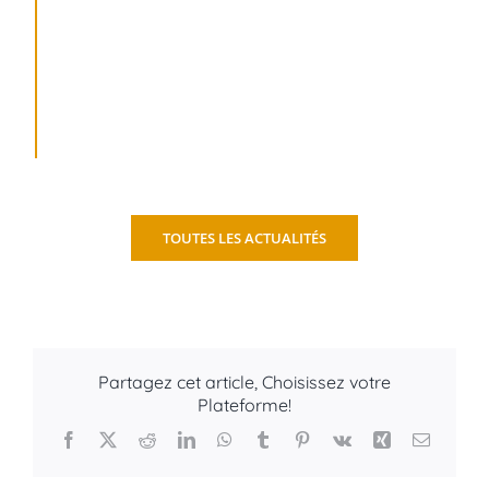
Développement durable et écologie
Évènement Côte d’Azur
Infos pratiques et déplacements
Limousine Nice Cannes
TOUTES LES ACTUALITÉS
Location autobus minibus Nice Cannes
Partagez cet article, Choisissez votre
Plateforme!
Facebook
X
Reddit
LinkedIn
WhatsApp
Tumblr
Pinterest
Vk
Xing
Email