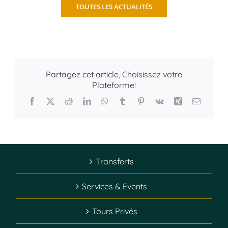
TOUTES LES ACTUALITÉS
Partagez cet article, Choisissez votre
Plateforme!
Facebook
X
Reddit
LinkedIn
WhatsApp
Tumblr
Pinterest
Vk
Xing
Email
Transferts
Services & Events
Tours Privés