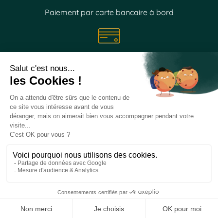
Paiement par carte bancaire à bord
Suivez nos
actualités
sur les réseaux sociaux
Site créé par Biomotion formé par
Coffee Marketing - Agence
de communication à Cannes
-
Mentions Légales