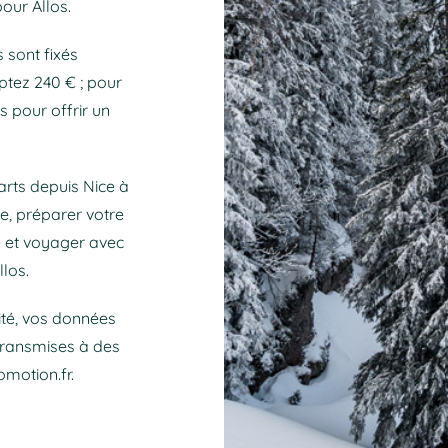
our Allos.
s sont fixés
ptez 240 € ; pour
 pour offrir un
arts depuis Nice à
ne, préparer votre
e et voyager avec
los.
ité, vos données
transmises à des
omotion.fr.