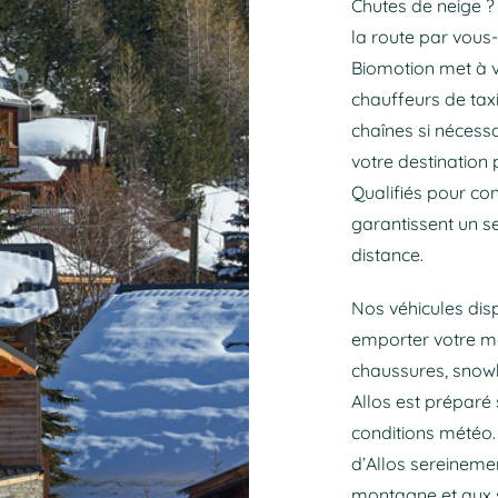
Chutes de neige ?
la route par vous
Biomotion met à vo
chauffeurs de tax
chaînes si nécessa
votre destination
Qualifiés pour co
garantissent un se
distance.
Nos véhicules dis
emporter votre mat
chaussures, snow
Allos est préparé 
conditions météo.
d’Allos sereineme
montagne et aux s